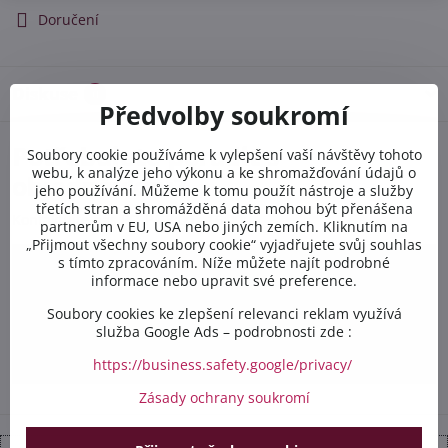
Doručení
Diskuse
0
Předvolby soukromí
Potřebujete poradit s
Soubory cookie používáme k vylepšení vaší návštěvy tohoto
webu, k analýze jeho výkonu a ke shromažďování údajů o
objednávkou?
jeho používání. Můžeme k tomu použít nástroje a služby
třetích stran a shromážděná data mohou být přenášena
Kontaktujte nás PO-PÁ 8:00 - 16:00:
partnerům v EU, USA nebo jiných zemích. Kliknutím na
„Přijmout všechny soubory cookie“ vyjadřujete svůj souhlas
s tímto zpracováním. Níže můžete najít podrobné
+420 412 528 367
informace nebo upravit své preference.
+420 602 284 314
Soubory cookies ke zlepšení relevanci reklam využívá
služba Google Ads – podrobnosti zde :
info​@safetex​.cz
https://business.safety.google/privacy/
Zásady ochrany soukromí