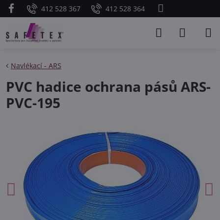
412 528 367
412 528 364
Navlékací - ARS
PVC hadice ochrana pásů ARS-
PVC-195