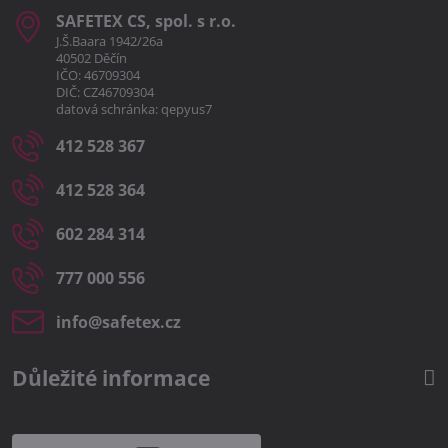
SAFETEX CS, spol​. s r​.o​.
J.Š.Baara 1942/26a
40502 Děčín
IČO: 46709304
DIČ: CZ46709304
datová schránka: qepyus7
412 528 367
412 528 364
602 284 314
777 000 556
info​@safetex​.cz
Důležité informace