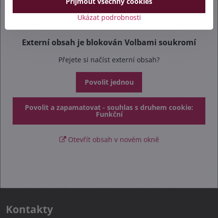
Přijmout všechny cookies
Ukázat podrobnosti
Externí obsah je blokován Volbami soukromí
Přejete si načíst externí obsah?
Povolit jednou
Povolit a zapamatovat - souhlas s druhem cookie:
Funkční
Otevřít obsah v novém okně
Kontakty