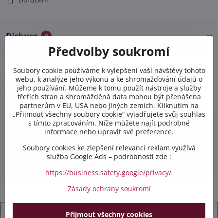
Diskuse
0
Předvolby soukromí
Potřebujete poradit s
Soubory cookie používáme k vylepšení vaší návštěvy tohoto
objednávkou?
webu, k analýze jeho výkonu a ke shromažďování údajů o
jeho používání. Můžeme k tomu použít nástroje a služby
třetích stran a shromážděná data mohou být přenášena
Kontaktujte nás PO-PÁ 8:00 - 16:00:
partnerům v EU, USA nebo jiných zemích. Kliknutím na
„Přijmout všechny soubory cookie“ vyjadřujete svůj souhlas
s tímto zpracováním. Níže můžete najít podrobné
+420 412 528 367
informace nebo upravit své preference.
+420 602 284 314
Soubory cookies ke zlepšení relevanci reklam využívá
služba Google Ads – podrobnosti zde :
info​@safetex​.cz
https://business.safety.google/privacy/
Zásady ochrany soukromí
Přijmout všechny cookies