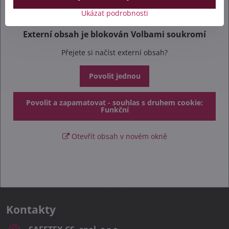
Ukázat podrobnosti
Externí obsah je blokován Volbami soukromí
Přejete si načíst externí obsah?
Povolit jednou
Povolit a zapamatovat - souhlas s druhem cookie:
Funkční
Otevřít obsah v novém okně
Kontakty