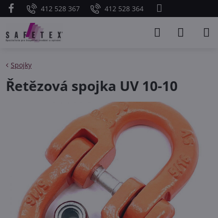
412 528 367
412 528 364
Spojky
Řetězová spojka UV 10-10