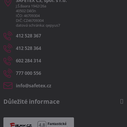
SAFETEX CS, spol​. s r​.o​.
J.Š.Baara 1942/26a
40502 Děčín
IČO: 46709304
DIČ: CZ46709304
datová schránka: qepyus7
412 528 367
412 528 364
602 284 314
777 000 556
info​@safetex​.cz
Důležité informace