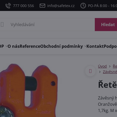
777 000 556
info@safetex.cz
PO-PÁ 8:00 - 16:
Hledat
OP
O nás
Reference
Obchodní podmínky
Kontakt
Podpo
Úvod
Ře
Závěsné
Řetě
Závěsný h
Oranžově 
1,7kg. M