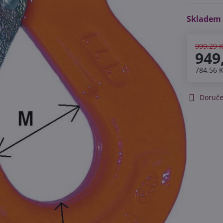
Skladem
999,29 
949
784,56 
Doruče