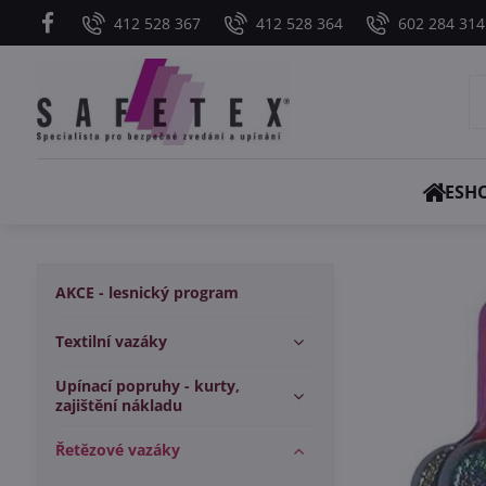
412 528 367
412 528 364
602 284 314
ESH
AKCE - lesnický program
Textilní vazáky
Upínací popruhy - kurty,
zajištění nákladu
Řetězové vazáky