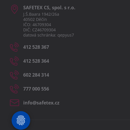
SAFETEX CS, spol​. s r​.o​.
J.Š.Baara 1942/26a
40502 Děčín
IČO: 46709304
DIČ: CZ46709304
datová schránka: qepyus7
412 528 367
412 528 364
602 284 314
777 000 556
info​@safetex​.cz