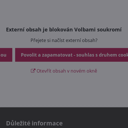
Externí obsah je blokován Volbami soukromí
Přejete si načíst externí obsah?
nou
Povolit a zapamatovat - souhlas s druhem coo
Otevřít obsah v novém okně
Důležité informace