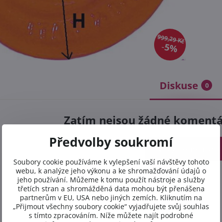
999,29 Kč
5%
Diskuse
0
Zatím nejsou žádné komentář
Předvolby soukromí
Nový komentář
Soubory cookie používáme k vylepšení vaší návštěvy tohoto
webu, k analýze jeho výkonu a ke shromažďování údajů o
jeho používání. Můžeme k tomu použít nástroje a služby
třetích stran a shromážděná data mohou být přenášena
partnerům v EU, USA nebo jiných zemích. Kliknutím na
„Přijmout všechny soubory cookie“ vyjadřujete svůj souhlas
s tímto zpracováním. Níže můžete najít podrobné