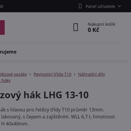
00
Panel uživatele
Nákupní košík
0 Kč
rujeme
tězové vazáky
Pevnostní třída T10
Náhradní díly
 háky
zový hák LHG 13-10
ák s hlavou pro řetězy třídy T10 průměr 13mm.
lakovaný, s čepem a zajištěním. WLL 6,7 t, hmotnost
 x H 40x40mm.