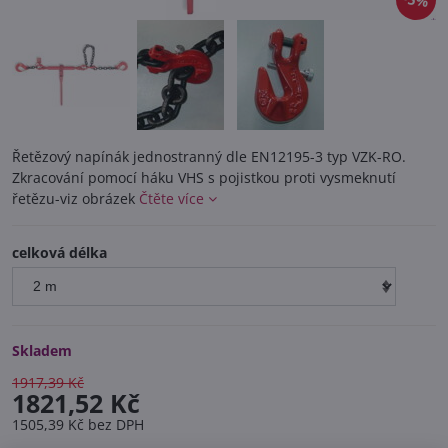
5%
Řetězový napínák jednostranný dle EN12195-3 typ VZK-RO.
Zkracování pomocí háku VHS s pojistkou proti vysmeknutí
řetězu-viz obrázek
Čtěte více
celková délka
Skladem
1917,39 Kč
1821,52 Kč
1505,39 Kč
bez DPH