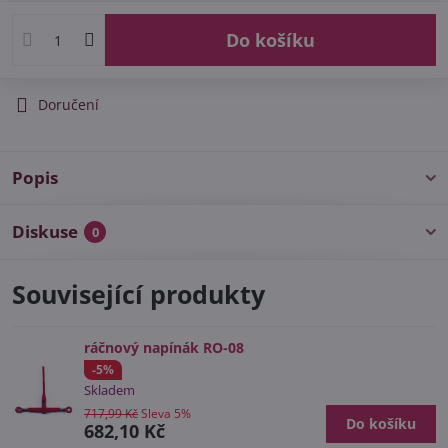
Do košíku
Doručení
Popis
Diskuse
0
Související produkty
ráčnový napínák RO-08
-5%
Skladem
717,99 Kč
Sleva 5%
Do košíku
682,10 Kč