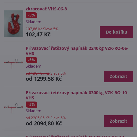
zkracovač VHS-06-8
-5%
Skladem
107,86 Kč
Sleva 5%
Do košíku
102,47 Kč
Přivazovací řetězový napínák 2240kg VZK-RO-06-
VHS
-5%
Skladem
od 1367,97 Kč
Sleva 5%
Zobrazit
od 1299,58 Kč
Přivazovací řetězový napínák 6300kg VZK-RO-10-
VHS
-5%
Skladem
od 2205,05 Kč
Sleva 5%
Zobrazit
od 2094,80 Kč