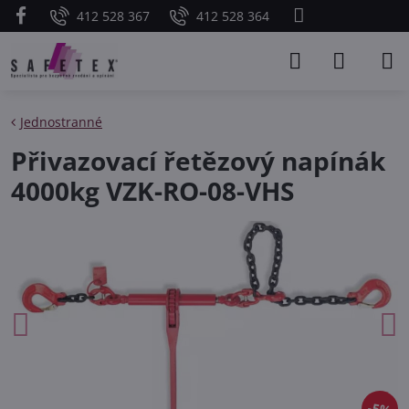
412 528 367
412 528 364
Jednostranné
Přivazovací řetězový napínák
4000kg VZK-RO-08-VHS