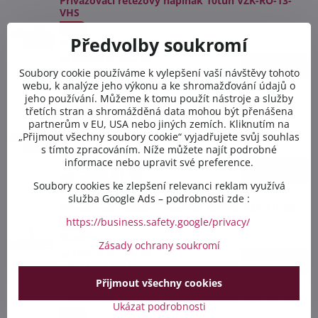
Přivazovací řetězový napínák 10tun VZK-RO-13-
VHS
-5%
Předvolby soukromí
Skladem
od 3351,82 Kč
Sleva 5%
Zobrazit
od 3184,23 Kč
Soubory cookie používáme k vylepšení vaší návštěvy tohoto
webu, k analýze jeho výkonu a ke shromažďování údajů o
jeho používání. Můžeme k tomu použít nástroje a služby
Přivazovací řetězový napínák 16tun VZK-RO-16-
třetích stran a shromážděná data mohou být přenášena
VHS
partnerům v EU, USA nebo jiných zemích. Kliknutím na
-5%
„Přijmout všechny soubory cookie“ vyjadřujete svůj souhlas
Skladem
s tímto zpracováním. Níže můžete najít podrobné
informace nebo upravit své preference.
od 5900,85 Kč
Sleva 5%
Zobrazit
od 5605,81 Kč
Soubory cookies ke zlepšení relevanci reklam využívá
služba Google Ads – podrobnosti zde :
Přivazovací řetězový napínák 2240kg VZK-RH-06
https://business.safety.google/privacy/
-5%
Skladem
Zásady ochrany soukromí
od 1739,28 Kč
Sleva 5%
Zobrazit
od 1652,32 Kč
Přijmout všechny cookies
Přivazovací řetězový napínák 4000kg VZK-RH-08
Ukázat podrobnosti
-5%