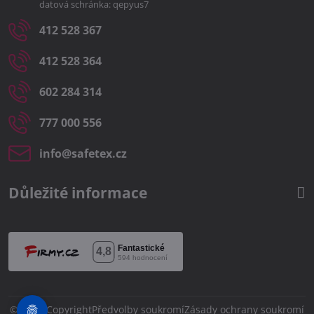
datová schránka: qepyus7
412 528 367
412 528 364
602 284 314
777 000 556
info​@safetex​.cz
Důležité informace
©
2026
Copyright
Předvolby soukromí
Zásady ochrany soukromí