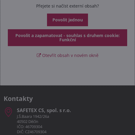
Přejete si načíst externí obsah?
Povolit jednou
Povolit a zapamatovat - souhlas s druhem cookie:
Funkční
Otevřít obsah v novém okně
Kontakty
SAFETEX CS, spol​. s r​.o​.
J.Š.Baara 1942/26a
40502 Děčín
IČO: 46709304
DIČ: CZ46709304