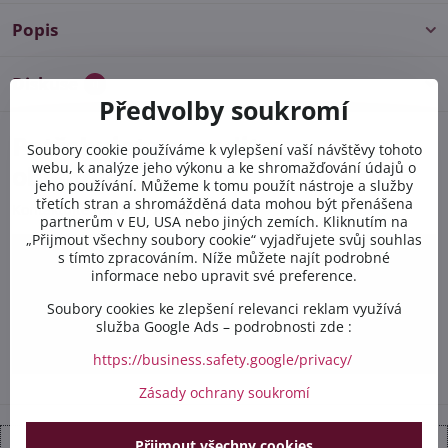
Popis
Diskuse
0
Předvolby soukromí
Potřebujete poradit s
Soubory cookie používáme k vylepšení vaší návštěvy tohoto
webu, k analýze jeho výkonu a ke shromažďování údajů o
objednávkou?
jeho používání. Můžeme k tomu použít nástroje a služby
třetích stran a shromážděná data mohou být přenášena
Kontaktujte nás PO-PÁ 8:00 - 16:00:
partnerům v EU, USA nebo jiných zemích. Kliknutím na
„Přijmout všechny soubory cookie“ vyjadřujete svůj souhlas
s tímto zpracováním. Níže můžete najít podrobné
+420 412 528 367
informace nebo upravit své preference.
+420 602 284 314
Soubory cookies ke zlepšení relevanci reklam využívá
služba Google Ads – podrobnosti zde :
info​@safetex​.cz
https://business.safety.google/privacy/
Zásady ochrany soukromí
Přijmout všechny cookies