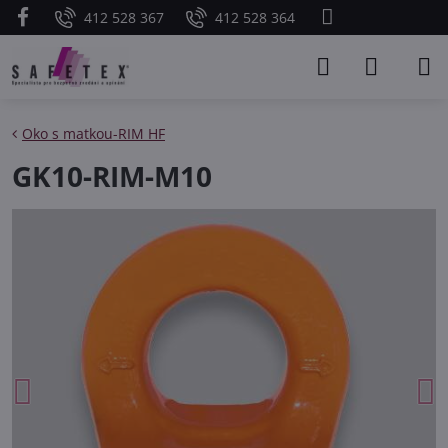
412 528 367
412 528 364
Oko s matkou-RIM HF
GK10-RIM-M10