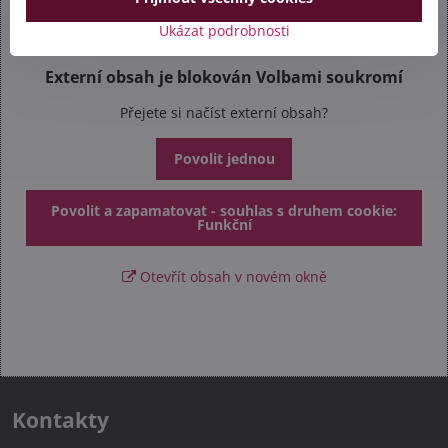
Ukázat podrobnosti
Externí obsah je blokován Volbami soukromí
Přejete si načíst externí obsah?
Povolit jednou
Povolit a zapamatovat - souhlas s druhem cookie:
Funkční
Otevřít obsah v novém okně
Kontakty