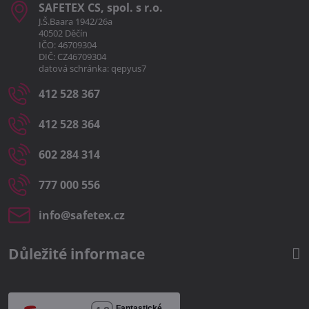
SAFETEX CS, spol​. s r​.o​.
J.Š.Baara 1942/26a
40502 Děčín
IČO: 46709304
DIČ: CZ46709304
datová schránka: qepyus7
412 528 367
412 528 364
602 284 314
777 000 556
info​@safetex​.cz
Důležité informace