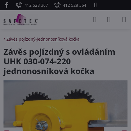
412 528 367
412 528 364
Závěs pojízdný-jednonosníková kočka
Závěs pojízdný s ovládáním
UHK 030-074-220
jednonosníková kočka