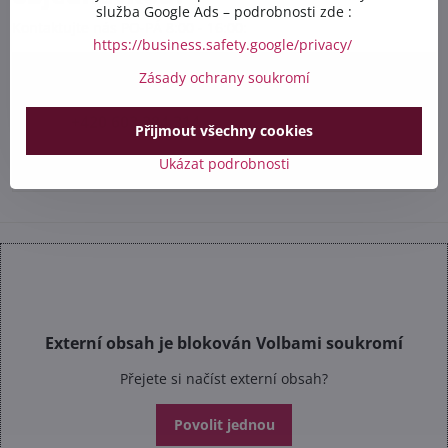
služba Google Ads – podrobnosti zde :
Kontaktujte nás PO-PÁ 8:00 - 16:00:
https://business.safety.google/privacy/
Zásady ochrany soukromí
+420 412 528 367
+420 602 284 314
Přijmout všechny cookies
info​@safetex​.cz
Ukázat podrobnosti
Externí obsah je blokován Volbami soukromí
Přejete si načíst externí obsah?
Povolit jednou