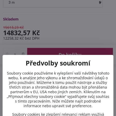
Skladem
15613,23 Kč
14832,57 Kč
12258,32 Kč
bez DPH
Do košíku
Předvolby soukromí
Doručení
Soubory cookie používáme k vylepšení vaší návštěvy tohoto
webu, k analýze jeho výkonu a ke shromažďování údajů o
jeho používání. Můžeme k tomu použít nástroje a služby
třetích stran a shromážděná data mohou být přenášena
Diskuse
0
partnerům v EU, USA nebo jiných zemích. Kliknutím na
„Přijmout všechny soubory cookie“ vyjadřujete svůj souhlas
s tímto zpracováním. Níže můžete najít podrobné
Potřebujete poradit s
informace nebo upravit své preference.
objednávkou?
Soubory cookies ke zlepšení relevanci reklam využívá