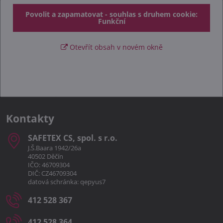
Povolit a zapamatovat - souhlas s druhem cookie:
Funkční
Otevřít obsah v novém okně
Kontakty
SAFETEX CS, spol​. s r​.o​.
J.Š.Baara 1942/26a
40502 Děčín
IČO: 46709304
DIČ: CZ46709304
datová schránka: qepyus7
412 528 367
412 528 364