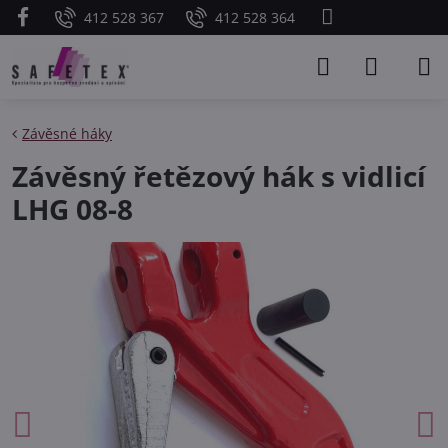
412 528 367
412 528 364
Závěsné háky
Závěsný řetězový hák s vidlicí
LHG 08-8