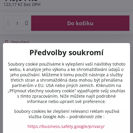
123,17 Kč
bez DPH
Do košíku
Doručení
Předvolby soukromí
Diskuse
Soubory cookie používáme k vylepšení vaší návštěvy tohoto
0
webu, k analýze jeho výkonu a ke shromažďování údajů o
jeho používání. Můžeme k tomu použít nástroje a služby
třetích stran a shromážděná data mohou být přenášena
Potřebujete poradit s
partnerům v EU, USA nebo jiných zemích. Kliknutím na
objednávkou?
„Přijmout všechny soubory cookie“ vyjadřujete svůj souhlas
s tímto zpracováním. Níže můžete najít podrobné
informace nebo upravit své preference.
Kontaktujte nás PO-PÁ 8:00 - 16:00:
Soubory cookies ke zlepšení relevanci reklam využívá
služba Google Ads – podrobnosti zde :
+420 412 528 367
https://business.safety.google/privacy/
+420 602 284 314