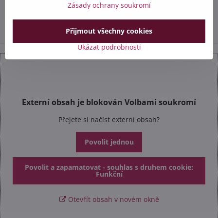
Zásady ochrany soukromí
info​@safetex​.cz
Přijmout všechny cookies
Ukázat podrobnosti
Externí obsah je blokován Volbami soukromí
Přejete si načíst externí obsah?
Povolit jednou
Povolit a zapamatovat - souhlas s druhem cookie:
Funkční
Otevřít obsah v novém okně