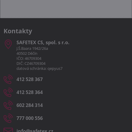
Kontakty
SAFETEX CS, spol​. s r​.o​.
J.Š.Baara 1942/26a
40502 Děčín
IČO: 46709304
DIČ: CZ46709304
datová schránka: qepyus7
412 528 367
412 528 364
602 284 314
777 000 556
info​@safetex​.cz