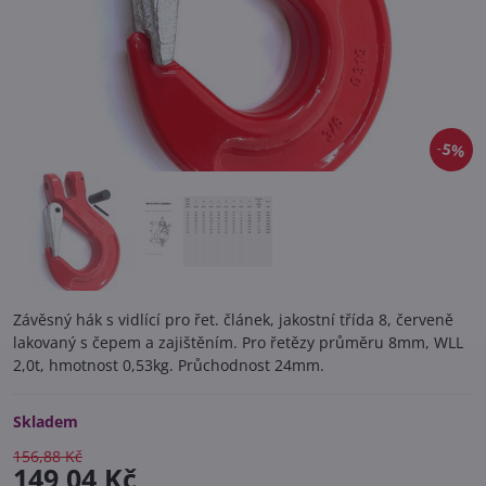
5%
Závěsný hák s vidlící pro řet. článek, jakostní třída 8, červeně
lakovaný s čepem a zajištěním. Pro řetězy průměru 8mm, WLL
2,0t, hmotnost 0,53kg. Průchodnost 24mm.
Skladem
156,88 Kč
149,04 Kč