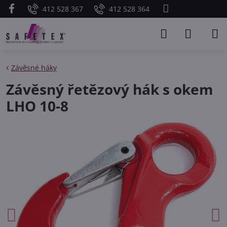
412 528 367
412 528 364
Závěsné háky
Závěsný řetězový hák s okem
LHO 10-8