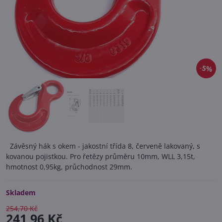
5%
Závěsný hák s okem - jakostní třída 8, červeně lakovaný, s
kovanou pojistkou. Pro řetězy průměru 10mm, WLL 3,15t,
hmotnost 0,95kg, průchodnost 29mm.
Skladem
254,70 Kč
241,96 Kč