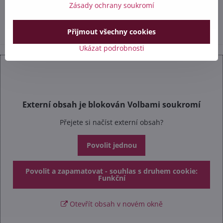
Zásady ochrany soukromí
info​@safetex​.cz
Přijmout všechny cookies
Ukázat podrobnosti
Externí obsah je blokován Volbami soukromí
Přejete si načíst externí obsah?
Povolit jednou
Povolit a zapamatovat - souhlas s druhem cookie:
Funkční
Otevřít obsah v novém okně