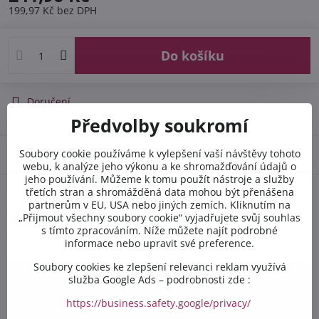
199,97 Kč
bez DPH
Do košíku
Doručení
Předvolby soukromí
Diskuse
Soubory cookie používáme k vylepšení vaší návštěvy tohoto
0
webu, k analýze jeho výkonu a ke shromažďování údajů o
jeho používání. Můžeme k tomu použít nástroje a služby
třetích stran a shromážděná data mohou být přenášena
Potřebujete poradit s
partnerům v EU, USA nebo jiných zemích. Kliknutím na
objednávkou?
„Přijmout všechny soubory cookie“ vyjadřujete svůj souhlas
s tímto zpracováním. Níže můžete najít podrobné
informace nebo upravit své preference.
Kontaktujte nás PO-PÁ 8:00 - 16:00:
Soubory cookies ke zlepšení relevanci reklam využívá
služba Google Ads – podrobnosti zde :
+420 412 528 367
https://business.safety.google/privacy/
+420 602 284 314