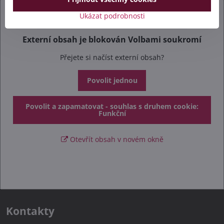
Ukázat podrobnosti
Externí obsah je blokován Volbami soukromí
Přejete si načíst externí obsah?
Povolit jednou
Povolit a zapamatovat - souhlas s druhem cookie:
Funkční
Otevřít obsah v novém okně
Kontakty