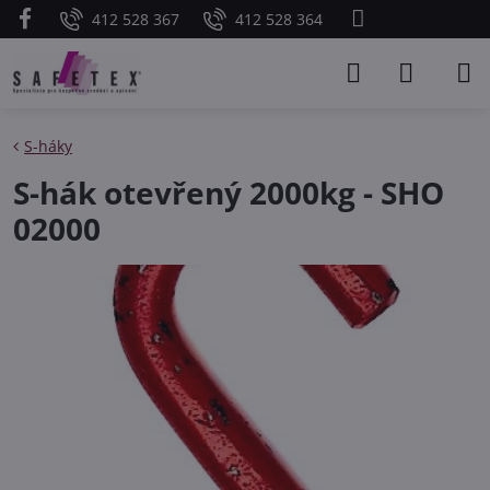
412 528 367
412 528 364
S-háky
S-hák otevřený 2000kg - SHO
02000