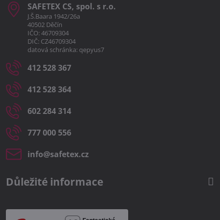
SAFETEX CS, spol​. s r​.o​.
J.Š.Baara 1942/26a
40502 Děčín
IČO: 46709304
DIČ: CZ46709304
datová schránka: qepyus7
412 528 367
412 528 364
602 284 314
777 000 556
info​@safetex​.cz
Důležité informace