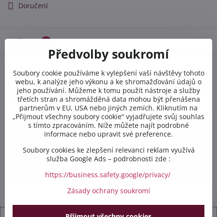
Doručení
Diskuse
0
Předvolby soukromí
Potřebujete poradit s
Soubory cookie používáme k vylepšení vaší návštěvy tohoto
webu, k analýze jeho výkonu a ke shromažďování údajů o
objednávkou?
jeho používání. Můžeme k tomu použít nástroje a služby
třetích stran a shromážděná data mohou být přenášena
Kontaktujte nás PO-PÁ 8:00 - 16:00:
partnerům v EU, USA nebo jiných zemích. Kliknutím na
„Přijmout všechny soubory cookie“ vyjadřujete svůj souhlas
s tímto zpracováním. Níže můžete najít podrobné
+420 412 528 367
informace nebo upravit své preference.
+420 602 284 314
Soubory cookies ke zlepšení relevanci reklam využívá
služba Google Ads – podrobnosti zde :
info​@safetex​.cz
https://business.safety.google/privacy/
Zásady ochrany soukromí
Přijmout všechny cookies