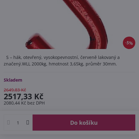
5%
S – hák, otevřený, vysokopevnostní, červeně lakovaný a
značený.WLL 2000kg, hmotnost 3,65kg, průměr 30mm.
Skladem
2649,83 Kč
2517,33 Kč
2080,44 Kč
bez DPH
Do košíku