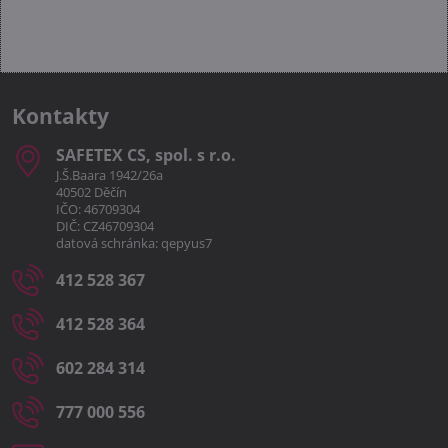
Kontakty
SAFETEX CS, spol​. s r​.o​.
J.Š.Baara 1942/26a
40502 Děčín
IČO: 46709304
DIČ: CZ46709304
datová schránka: qepyus7
412 528 367
412 528 364
602 284 314
777 000 556