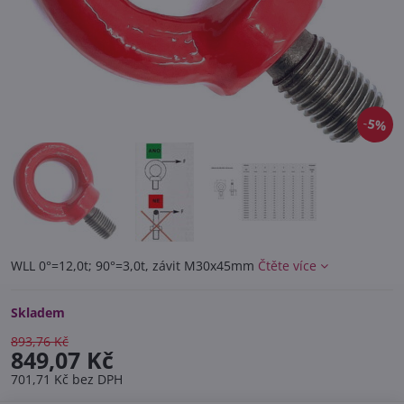
5%
WLL 0°=12,0t; 90°=3,0t, závit M30x45mm
Čtěte více
Skladem
893,76 Kč
849,07 Kč
701,71 Kč
bez DPH