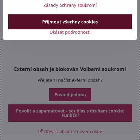
+420 602 284 314
Zásady ochrany soukromí
info​@safetex​.cz
Přijmout všechny cookies
Ukázat podrobnosti
Externí obsah je blokován Volbami soukromí
Přejete si načíst externí obsah?
Povolit jednou
Povolit a zapamatovat - souhlas s druhem cookie:
Funkční
Otevřít obsah v novém okně