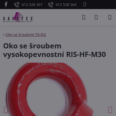
412 528 367
412 528 364
Oko se šroubem-T8-RIS
Oko se šroubem
vysokopevnostní RIS-HF-M30