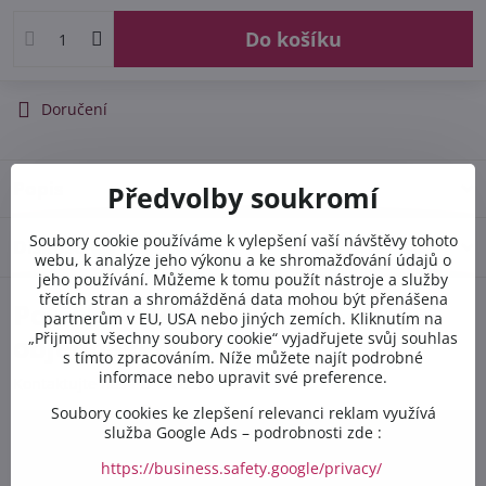
Do košíku
Doručení
Popis
Předvolby soukromí
Soubory cookie používáme k vylepšení vaší návštěvy tohoto
Diskuse
0
webu, k analýze jeho výkonu a ke shromažďování údajů o
jeho používání. Můžeme k tomu použít nástroje a služby
třetích stran a shromážděná data mohou být přenášena
Potřebujete poradit s
partnerům v EU, USA nebo jiných zemích. Kliknutím na
„Přijmout všechny soubory cookie“ vyjadřujete svůj souhlas
objednávkou?
s tímto zpracováním. Níže můžete najít podrobné
informace nebo upravit své preference.
Kontaktujte nás PO-PÁ 8:00 - 16:00:
Soubory cookies ke zlepšení relevanci reklam využívá
služba Google Ads – podrobnosti zde :
+420 412 528 367
https://business.safety.google/privacy/