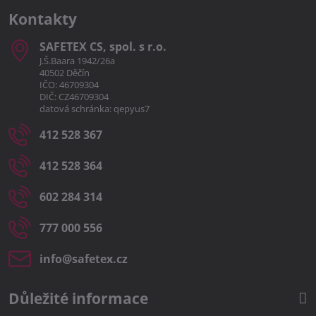
Kontakty
SAFETEX CS, spol​. s r​.o​.
J.Š.Baara 1942/26a
40502 Děčín
IČO: 46709304
DIČ: CZ46709304
datová schránka: qepyus7
412 528 367
412 528 364
602 284 314
777 000 556
info​@safetex​.cz
Důležité informace