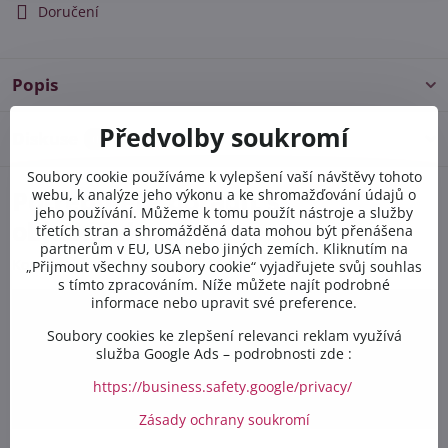
Doručení
Popis
Předvolby soukromí
Diskuse
0
Soubory cookie používáme k vylepšení vaší návštěvy tohoto
Potřebujete poradit s
webu, k analýze jeho výkonu a ke shromažďování údajů o
jeho používání. Můžeme k tomu použít nástroje a služby
objednávkou?
třetích stran a shromážděná data mohou být přenášena
partnerům v EU, USA nebo jiných zemích. Kliknutím na
Kontaktujte nás PO-PÁ 8:00 - 16:00:
„Přijmout všechny soubory cookie“ vyjadřujete svůj souhlas
s tímto zpracováním. Níže můžete najít podrobné
informace nebo upravit své preference.
+420 412 528 367
Soubory cookies ke zlepšení relevanci reklam využívá
služba Google Ads – podrobnosti zde :
+420 602 284 314
https://business.safety.google/privacy/
info​@safetex​.cz
Zásady ochrany soukromí