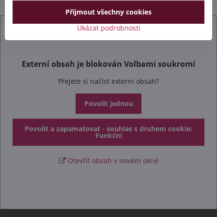
Přijmout všechny cookies
Ukázat podrobnosti
Externí obsah je blokován Volbami soukromí
Přejete si načíst externí obsah?
Povolit jednou
Povolit a zapamatovat - souhlas s druhem cookie:
Funkční
Otevřít obsah v novém okně