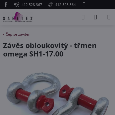
412 528 367
412 528 364
Čep se závitem
Závěs obloukovitý - třmen
omega SH1-17.00